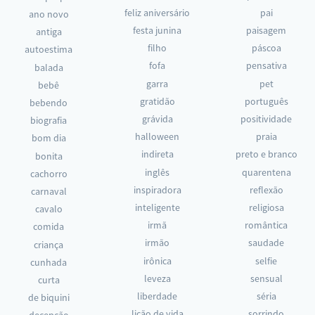
feliz aniversário
pai
ano novo
festa junina
paisagem
antiga
filho
páscoa
autoestima
fofa
pensativa
balada
garra
pet
bebê
gratidão
português
bebendo
grávida
positividade
biografia
halloween
praia
bom dia
indireta
preto e branco
bonita
inglês
quarentena
cachorro
inspiradora
reflexão
carnaval
inteligente
religiosa
cavalo
irmã
romântica
comida
irmão
saudade
criança
irônica
selfie
cunhada
leveza
sensual
curta
liberdade
séria
de biquini
lição de vida
sorrindo