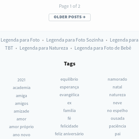
Page 1 of 2
older posts
→
Legenda para Foto
Legenda para Foto Sozinha
Legenda para
TBT
Legenda para Natureza
Legenda para Foto de Bebê
Tags
equilíbrio
namorado
2021
esperança
natal
academia
evangélica
natureza
amiga
ex
neve
amigos
família
no espelho
amizade
fé
ousada
amor
felicidade
paciência
amor próprio
feliz aniversário
pai
ano novo