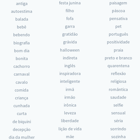
festa junina
paisagem
antiga
filho
páscoa
autoestima
fofa
pensativa
balada
garra
pet
bebê
gratidão
português
bebendo
grávida
positividade
biografia
halloween
praia
bom dia
indireta
preto e branco
bonita
inglês
quarentena
cachorro
inspiradora
reflexão
carnaval
inteligente
religiosa
cavalo
irmã
romântica
comida
irmão
saudade
criança
irônica
selfie
cunhada
leveza
sensual
curta
liberdade
séria
de biquini
lição de vida
sorrindo
decepção
mãe
sozinha
dia da mulher