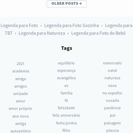
older posts
→
Legenda para Foto
Legenda para Foto Sozinha
Legenda para
TBT
Legenda para Natureza
Legenda para Foto de Bebê
Tags
equilíbrio
namorado
2021
esperança
natal
academia
evangélica
natureza
amiga
ex
neve
amigos
família
no espelho
amizade
fé
ousada
amor
felicidade
paciência
amor próprio
feliz aniversário
pai
ano novo
festa junina
paisagem
antiga
filho
páscoa
autoestima