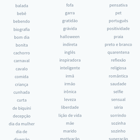
fofa
pensativa
balada
garra
pet
bebê
gratidão
português
bebendo
grávida
positividade
biografia
halloween
praia
bom dia
indireta
preto e branco
bonita
inglês
quarentena
cachorro
inspiradora
reflexão
carnaval
inteligente
religiosa
cavalo
irmã
romântica
comida
irmão
saudade
criança
irônica
selfie
cunhada
leveza
sensual
curta
liberdade
séria
de biquini
lição de vida
sorrindo
decepção
mãe
sozinha
dia da mulher
marido
sozinho
dia de
motivação
superação
diversão